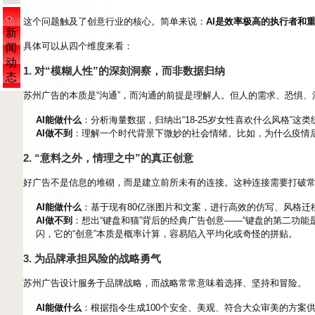
这个问题触及了创意行业的核心。简单来说：
AI是效率极高的执行者和
新
具体可以从四个维度来看：
闻
动
1. 对“模糊人性”的深刻洞察，而非数据归纳
态
苏州广告的本质是“沟通”，而沟通的前提是理解人。但人的需求、恐惧
AI能做什么
：分析海量数据，归纳出“18-25岁女性喜欢什么风格”这
AI做不到
：理解一个时代背景下微妙的社会情绪。比如，为什么疫情后
2. “意料之外，情理之中”的真正创意
好广告不是信息的堆砌，而是建立前所未有的连接。这种连接需要打破
AI能做什么
：基于现有80亿张图片和文案，进行高效的仿写、风格迁移
AI做不到
：想出“键盘和猫”背后的经典广告创意——“键盘的第二功能
闪，它的“创意”本质是概率计算，容易陷入平均化或奇怪的拼贴。
3. 为品牌承担风险的战略勇气
苏州广告设计服务于品牌战略，而战略常常意味着选择、坚持和冒险。
AI能做什么
：根据指令生成100个安全、美观、符合大众审美的方案