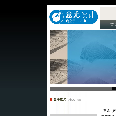
首
意尤（苏