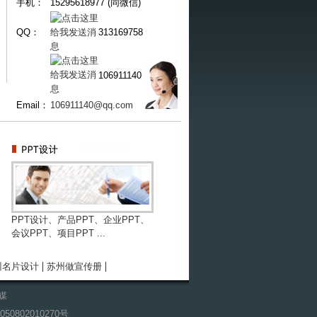
手机：
15295618977 (同微信)
QQ：
313169758
106911140
Email：
106911140@qq.com
PPT设计、产品PPT、企业PPT、
会议PPT、项目PPT ...
|
|
州名片设计
苏州做宣传册
媒
50802010270号