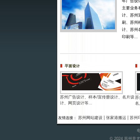
年广告设
主要业务
计、苏州
刷、苏州
计、苏州
印刷等...
苏州广告设计、样本/宣传册设计、名片设
苏
计、网页设计等...
名
|
|
苏州网站建设
张家港搬运
苏州
友情连接：
电
© 2024 苏