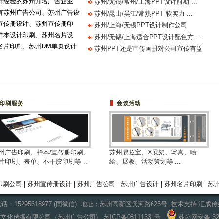
计经验的苏州知名广告企业
苏州/无锡/常州/上海PPT设计前期 ...
有苏州广告公司、苏州广告设
苏州/昆山/吴江/常熟PPT 软实力 ...
宣传册设计、苏州宣传册印
苏州/上海/无锡PPT设计制作公司
样本设计印刷、苏州名片设
苏州/无锡/上海适合PPT设计配色方 ...
名片印刷、苏州DM单页设计
苏州PPT还是宣传画册对公司宣传有益
州广告印刷、样本/宣传册印刷、
苏州易拉宝、X展架、写真、喷
片印刷、表单、不干胶印刷等 ...
绘、展板、活动策划等 ...
|
|
|
|
|
印刷公司
苏州宣传册设计
苏州广告公司
苏州广告设计
苏州名片印刷
苏
话：15295618977 (同微信) 地址：苏州高新区滨河路625号 技术支持:
汇成传
州意尤文化传播有限公司（苏州广告公司)
苏ICP备08111331号
苏公网安备 320